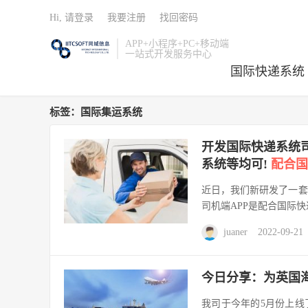
Hi, 请登录
我要注册
找回密码
APP+小程序+PC+移动端
一站式开发服务中心
国际快递系统
标签：国际集运系统
开发国际快递系统司
系统等均可!
配合国
近日，我们新研发了一套
司机端APP是配合国际快
juaner
2022-09-21
今日分享：为英国
我司于今年的5月份上