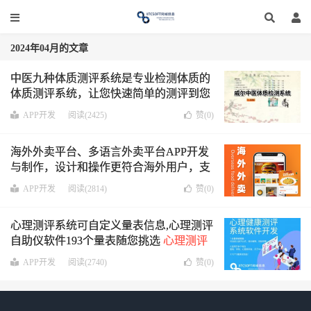
2024年04月的文章
中医九种体质测评系统是专业检测体质的
体质测评系统，让您快速简单的测评到您
的身体体质
操作简单易上手
APP开发
阅读(2425)
赞(
0
)
海外外卖平台、多语言外卖平台APP开发
与制作，设计和操作更符合海外用户，支
持海外支付，支持海外手机验证，支持海
APP开发
阅读(2814)
赞(
0
)
外地图
心理测评系统可自定义量表信息,心理测评
自助仪软件193个量表随您挑选
心理测评
系统可自定义因子公式,得分解释,风险预
APP开发
阅读(2740)
赞(
0
)
警,适用于心理测评室,医院,学校,月子中心
等多个场所