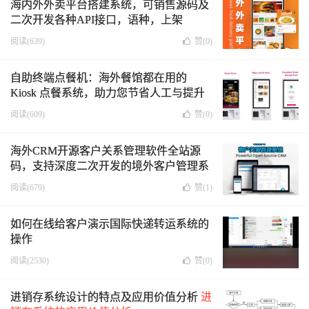
海内外外卖平台搭建系统，可销售源码及
二次开发各种API接口，语种，上架
APP，外卖平台功能流程定制等
阅读(639)
赞(
0
)
自助终端点餐机：海外餐馆都在用的
Kiosk 点餐系统，助力您节省人工与提升
体验
阅读(609)
赞(
0
)
海外CRM开源客户关系管理软件全站源
码，支持深度二次开发的境外客户管理系
统
阅读(679)
赞(
1
)
如何在线给客户演示国际快递转运系统的
操作
阅读(2530)
赞(
0
)
进销存系统设计的特点及应用价值分析
进