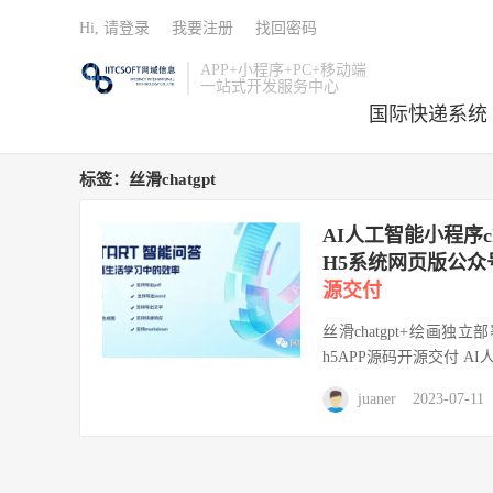
Hi, 请登录
我要注册
找回密码
APP+小程序+PC+移动端
一站式开发服务中心
国际快递系统
标签：丝滑chatgpt
AI人工智能小程序
H5系统网页版公
源交付
丝滑chatgpt+绘画独
h5APP源码开源交付 AI人
juaner
2023-07-11