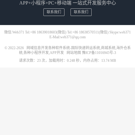
APP+小程序+PC+移动端 一站式开发服务中心
联系我们
联系我们
微信:Web371 Tel:+86 18639018603(微信) Tel:+86 18638570511(微信) Skype:web371
E-Mail:web371@qq.com
© 2022-2026
网域信息开发各种软件系统-国际快递转运系统,商城系统,海外仓系
统,各种小程序开发,APP开发
网站地图
豫ICP备11016945号-3
请求次数：23 次，加载用时：0.248 秒，内存占用：13.74 MB