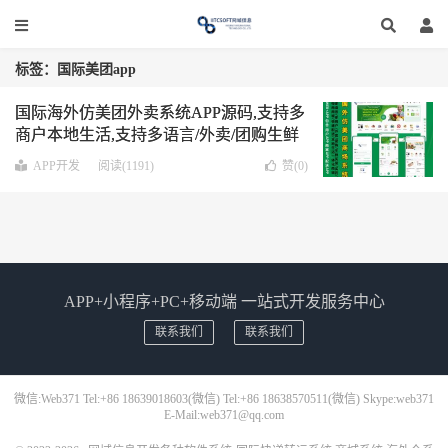
标签：国际美团app
国际海外仿美团外卖系统APP源码,支持多
商户本地生活,支持多语言/外卖/团购生鲜
买菜/电商买药/快递配送
WEB+APP 包含
APP开发
阅读(1191)
赞(
0
)
用户APP 商家APP 配送APP
APP+小程序+PC+移动端 一站式开发服务中心
联系我们
联系我们
微信:Web371 Tel:+86 18639018603(微信) Tel:+86 18638570511(微信) Skype:web371
E-Mail:web371@qq.com