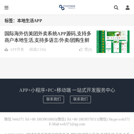
标签：本地生活APP
国际海外仿美团外卖系统APP源码,支持多
商户本地生活,支持多语言/外卖/团购生鲜
买菜/电商买药/快递配送
WEB+APP 包含
APP开发
阅读(1194)
赞(
0
)
用户APP 商家APP 配送APP
APP+小程序+PC+移动端 一站式开发服务中心
联系我们
联系我们
微信:Web371 Tel:+86 18639018603(微信) Tel:+86 18638570511(微信) Skype:web371
E-Mail:web371@qq.com