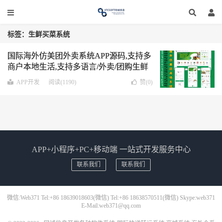
标签：生鲜买菜系统
国际海外仿美团外卖系统APP源码,支持多
商户本地生活,支持多语言/外卖/团购生鲜
买菜/电商买药/快递配送
WEB+APP 包含
APP开发
阅读(1190)
赞(
0
)
用户APP 商家APP 配送APP
APP+小程序+PC+移动端 一站式开发服务中心
联系我们
联系我们
微信:Web371 Tel:+86 18639018603(微信) Tel:+86 18638570511(微信) Skype:web371
E-Mail:web371@qq.com