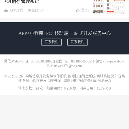
+进销存管理系统
APP开发
阅读(2767)
赞(
1
)
APP+小程序+PC+移动端 一站式开发服务中心
联系我们
联系我们
微信:Web371 Tel:+86 18639018603(微信) Tel:+86 18638570511(微信) Skype:web371
E-Mail:web371@qq.com
© 2022-2026
网域信息开发各种软件系统-国际快递转运系统,商城系统,海外仓系
统,各种小程序开发,APP开发
网站地图
豫ICP备11016945号-3
请求次数：24 次，加载用时：0.216 秒，内存占用：13.79 MB