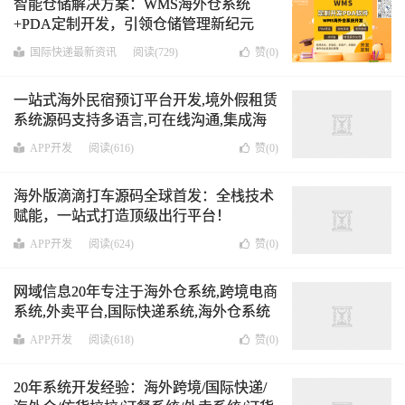
智能仓储解决方案：WMS海外仓系统
+PDA定制开发‌，引领仓储管理新纪元
国际快递最新资讯
阅读(729)
赞(
0
)
一站式海外民宿预订平台开发,境外假租赁
系统源码支持多语言,可在线沟通,集成海
外支付,谷歌地图,社交平台登录
可二开 可
APP开发
阅读(616)
赞(
0
)
源码
海外版滴滴打车源码全球首发：全栈技术
赋能，一站式打造顶级出行平台！
APP开发
阅读(624)
赞(
0
)
网域信息20年专注于海外仓系统,跨境电商
系统,外卖平台,国际快递系统,海外仓系统
等各种APP/小程序/系统平台等定制开发
APP开发
阅读(618)
赞(
0
)
源码出售
20年系统开发经验：海外跨境/国际快递/