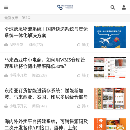
第2页
最新发布
全球跨境物流系统｜国际快递系统与集运
系统一体化解决方案
APP开发
阅读(572)
赞(
1
)
马来西亚中小电商，如何用WMS仓库管
理系统将仓储出错率降低30%？
小程序开发
阅读(538)
赞(
1
)
东南亚订货智能进销存系统：赋能新加
坡、马来西亚、泰国、印尼多层级仓储与
订货管理
小程序开发
阅读(561)
赞(
1
)
海内外外卖平台搭建系统，可销售源码及
二次开发各种API接口，语种，上架