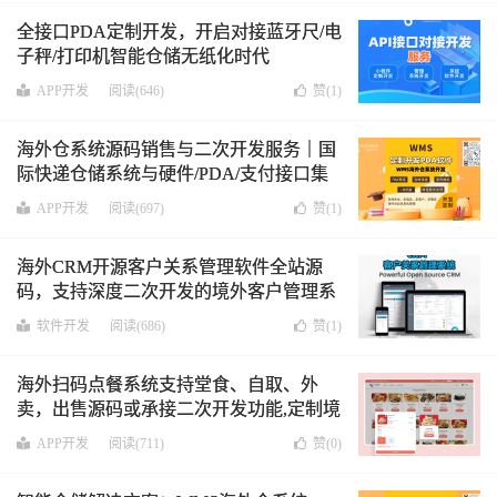
全接口PDA定制开发，开启对接蓝牙尺/电
子秤/打印机智能仓储无纸化时代
APP开发
阅读(646)
赞(
1
)
海外仓系统源码销售与二次开发服务｜国
际快递仓储系统与硬件/PDA/支付接口集
成
APP开发
阅读(697)
赞(
1
)
海外CRM开源客户关系管理软件全站源
码，支持深度二次开发的境外客户管理系
统
软件开发
阅读(686)
赞(
1
)
海外扫码点餐系统支持堂食、自取、外
卖，出售源码或承接二次开发功能,定制境
外餐饮APP系统,适合独立品牌单店及连锁
APP开发
阅读(711)
赞(
0
)
店