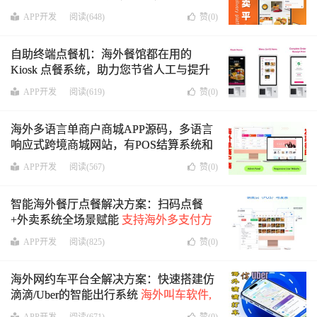
APP，外卖平台功能流程定制等
APP开发
阅读(648)
赞(
0
)
自助终端点餐机：海外餐馆都在用的
Kiosk 点餐系统，助力您节省人工与提升
体验
APP开发
阅读(619)
赞(
0
)
海外多语言单商户商城APP源码，多语言
响应式跨境商城网站，有POS结算系统和
发票系统，支持22个海外支付方式，响应
APP开发
阅读(567)
赞(
0
)
式跨境商城网站，Android & lOS支持
智能海外餐厅点餐解决方案：扫码点餐
+外卖系统全场景赋能
支持海外多支付方
式|自助终端适配|全流程订单管理
APP开发
阅读(825)
赞(
0
)
海外网约车平台全解决方案：快速搭建仿
滴滴/Uber的智能出行系统
海外叫车软件,
出行APP,共享出行系统,打车软件源码,网