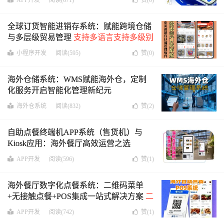
APP开发
阅读(671)
赞(
0
)
约车管理软件
全球订货智能进销存系统：赋能跨境仓储
与多层级贸易管理
支持多语言支持多级别
客户订货
小程序开发
阅读(595)
赞(
0
)
海外仓储系统：WMS赋能海外仓，定制
化服务开启智能化管理新纪元
海外仓系统
阅读(832)
赞(
2
)
自助点餐终端机APP系统（售货机）与
Kiosk应用：海外餐厅高效运营之选
APP开发
阅读(596)
赞(
1
)
海外餐厅数字化点餐系统：二维码菜单
+无接触点餐+POS集成一站式解决方案
二
维码餐厅数字点餐系统,自助点餐系统解决
APP开发
阅读(742)
赞(
1
)
方案‌