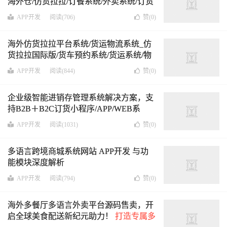
海外仓/仿货拉拉/订餐系统/外卖系统/订货
进销存系统等多种系统的全开源源码或二
APP开发
阅读(706)
赞(
0
)
次定制开发样样俱全
海外仿货拉拉平台系统/货运物流系统_仿
货拉拉国际版/货车预约系统/货运系统/物
流运输系统/货车预定系统/找车找货
APP开发
阅读(844)
赞(
0
)
企业级智能进销存管理系统解决方案，支
持B2B＋B2C订货小程序/APP/WEB系
统，适用于海内外多个行业
APP开发
阅读(1031)
赞(
0
)
多语言跨境商城系统网站 APP开发 与功
能模块深度解析
APP开发
阅读(794)
赞(
0
)
海外多餐厅多语言外卖平台源码售卖，开
启全球美食配送新纪元助力！
打造专属多