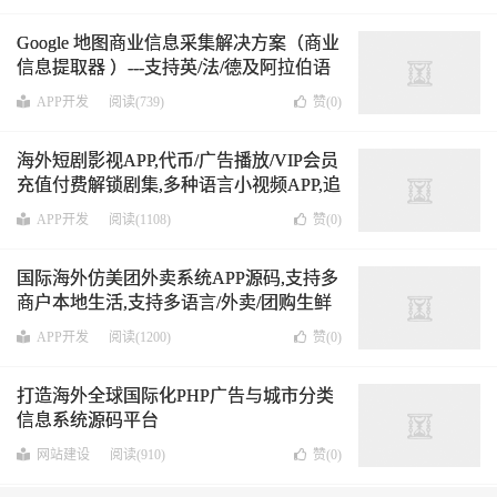
Google 地图商业信息采集解决方案（商业
信息提取器 ）---支持英/法/德及阿拉伯语
APP开发
阅读(739)
赞(
0
)
海外短剧影视APP,代币/广告播放/VIP会员
充值付费解锁剧集,多种语言小视频APP,追
剧系统OTT流行媒体应用程序源码
APP开发
阅读(1108)
赞(
0
)
国际海外仿美团外卖系统APP源码,支持多
商户本地生活,支持多语言/外卖/团购生鲜
买菜/电商买药/快递配送
WEB+APP 包含
APP开发
阅读(1200)
赞(
0
)
用户APP 商家APP 配送APP
打造海外全球国际化PHP广告与城市分类
信息系统源码平台
网站建设
阅读(910)
赞(
0
)