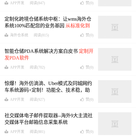
餐厅多语言海外外卖帝国
APP开发
阅读(847)
赞(
0
)
定制化跨境仓储系统中枢：让wms海外仓
系统100%匹配您的业务基因
从标准化到
基因化定制的跨境实践
海外仓系统
阅读(815)
赞(
0
)
智能仓储PDA系统解决方案白皮书
定制开
发PDA软件
APP开发
阅读(702)
赞(
0
)
惊爆！海外仿滴滴、Uber模式及同城网约
车系统源码+定制！功能全、技术稳，助
您速搭高效平台，掘金出行新商机，速咨
APP开发
阅读(927)
赞(
0
)
询！
社交媒体电子邮件提取器--海外9大主流社
交媒体平台邮箱信息采集系统
APP开发
阅读(881)
赞(
0
)