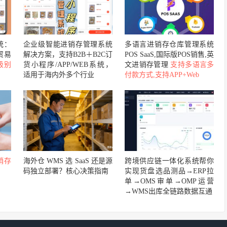
统：
企业级智能进销存管理系统
多语言进销存仓库管理系统
贸易
解决方案，支持B2B＋B2C订
POS SaaS,国际版POS销售,英
级别
货小程序/APP/WEB系统，
文进销存管理
支持多语言多
适用于海内外多个行业
付款方式,支持APP+Web
销存
海外仓 WMS 选 SaaS 还是源
跨境供应链一体化系统帮你
码独立部署？核心决策指南
实现货盘选品测品→ERP拉
单→OMS审单→OMP运营
→WMS出库全链路数据互通