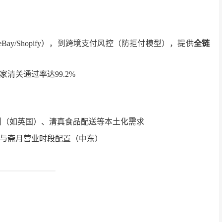
Bay/Shopify），到跨境支付风控（防拒付模型），提供
全链
清关通过率达99.2%
则（如英国）、清真食品配送等本土化需求
与斋月营业时段配置（中东）