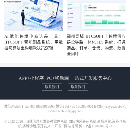
AI赋能跨境电商选品工具：
郑州网域 IITCSOFT｜跨境供应
IITCSOFT 智能测品系统，用数
链全链路一体化 IES 系统，打通
据与算法重构爆款决策逻辑
选品、订单、仓储、物流、数据
全闭环
APP+小程序+PC+移动端 一站式开发服务中心
联系我们
联系我们
微信:Web371 Tel:+86 18639018603(微信) Tel:+86 18638570511(微信) Skype:web371
E-Mail:web371@qq.com
© 2022-2026
网域信息开发各种软件系统-国际快递转运系统,商城系统,海外仓系
统,各种小程序开发,APP开发
网站地图
豫ICP备11016945号-3